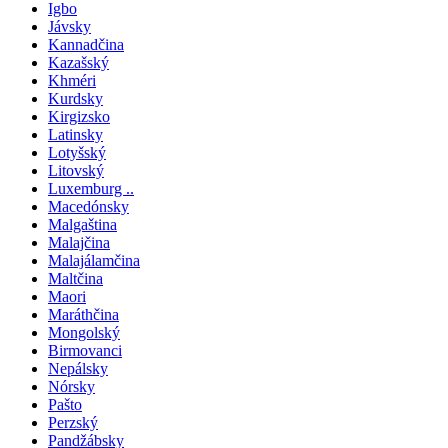
Igbo
Jávsky
Kannadčina
Kazašský
Khméri
Kurdsky
Kirgizsko
Latinsky
Lotyšský
Litovský
Luxemburg ..
Macedónsky
Malgaština
Malajčina
Malajálamčina
Maltčina
Maori
Maráthčina
Mongolský
Birmovanci
Nepálsky
Nórsky
Pašto
Perzský
Pandžábsky