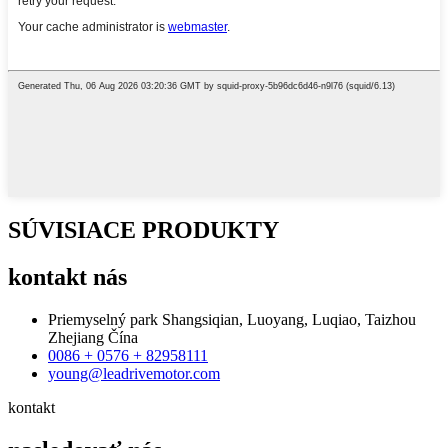
SÚVISIACE PRODUKTY
kontakt
nás
Priemyselný park Shangsiqian, Luoyang, Luqiao, Taizhou
Zhejiang Čína
0086 + 0576 + 82958111
young@leadrivemotor.com
kontakt