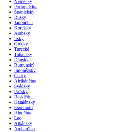
Nemecky
Portugalčina
Španielsky
Rusky
Japončina
Kórejský
Arabsky
Írsky
Grécky
Turecké
Taliansky
Dánsky
Rumunský
Indonézsky
Česky
Afrikánčina
Švédsky
Poľský
Baskičtina
Katalánsky
Esperanto
Hindčina
Lao
Albánsky
Amharčina