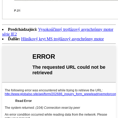
Predchádzajúci:
Vysokoúčinný trojfázový asynchrónny motor
série IE2
Ďalšie:
Hliníkový kryt MS trojfázový asynchrónny motor