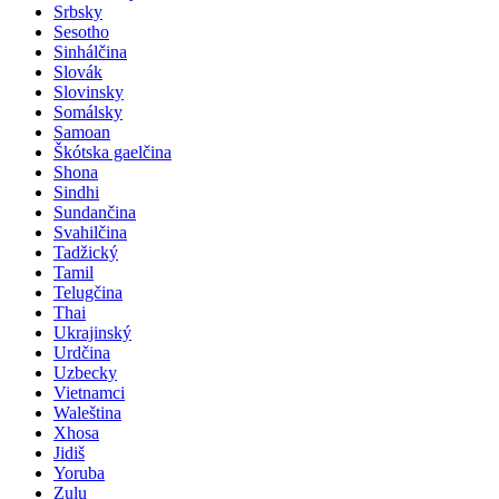
Srbsky
Sesotho
Sinhálčina
Slovák
Slovinsky
Somálsky
Samoan
Škótska gaelčina
Shona
Sindhi
Sundančina
Svahilčina
Tadžický
Tamil
Telugčina
Thai
Ukrajinský
Urdčina
Uzbecky
Vietnamci
Waleština
Xhosa
Jidiš
Yoruba
Zulu