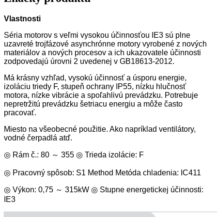
Vlastnosti
Séria motorov s veľmi vysokou účinnosťou IE3 sú plne
uzavreté trojfázové asynchrónne motory vyrobené z nových
materiálov a nových procesov a ich ukazovatele účinnosti
zodpovedajú úrovni 2 uvedenej v GB18613-2012.
Má krásny vzhľad, vysokú účinnosť a úsporu energie,
izoláciu triedy F, stupeň ochrany IP55, nízku hlučnosť
motora, nízke vibrácie a spoľahlivú prevádzku. Potrebuje
nepretržitú prevádzku šetriacu energiu a môže často
pracovať.
Miesto na všeobecné použitie. Ako napríklad ventilátory,
vodné čerpadlá atď.
◎ Rám č.: 80 ～ 355 ◎ Trieda izolácie: F
◎ Pracovný spôsob: S1 Method Metóda chladenia: IC411
◎ Výkon: 0,75 ～ 315kW ◎ Stupne energetickej účinnosti:
IE3