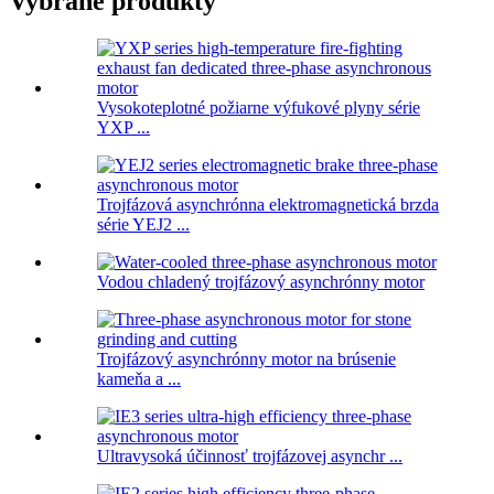
Vybrané produkty
Vysokoteplotné požiarne výfukové plyny série
YXP ...
Trojfázová asynchrónna elektromagnetická brzda
série YEJ2 ...
Vodou chladený trojfázový asynchrónny motor
Trojfázový asynchrónny motor na brúsenie
kameňa a ...
Ultravysoká účinnosť trojfázovej asynchr ...