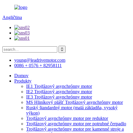
Angličtina
young@leadrivemotor.com
0086 + 0576 + 82958111
Domov
Produkty
IE1 Trojfázový asynchrónny motor
IE2 Trojfázový asynchrónny motor
IE3 Trojfázový asynchrónny motor
MS Hliníkový plášť Trojfázový asynchrónny motor
Ruský štandardný motor (malá základňa, vysoký
výkon)
Trojfázový asynchrónny motor pre reduktor
Trojfázový asynchrónny motor pre potrubné čerpadlo
Trojfázový asynchrónny motor pre kamenné stroje a