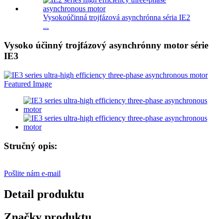
Vysokoúčinná trojfázová asynchrónna séria IE2
...
Vysoko účinný trojfázový asynchrónny motor série
IE3
Stručný opis:
Pošlite nám e-mail
Detail produktu
Značky produktu