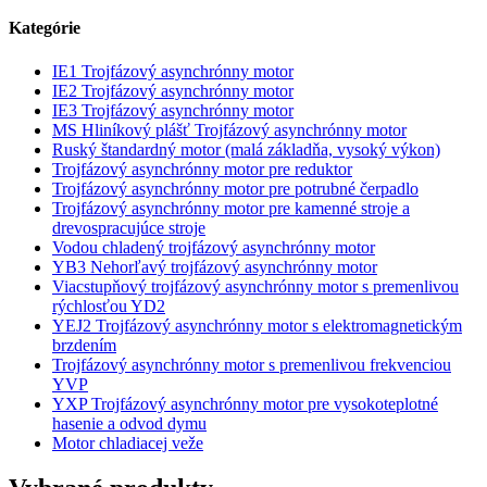
Kategórie
IE1 Trojfázový asynchrónny motor
IE2 Trojfázový asynchrónny motor
IE3 Trojfázový asynchrónny motor
MS Hliníkový plášť Trojfázový asynchrónny motor
Ruský štandardný motor (malá základňa, vysoký výkon)
Trojfázový asynchrónny motor pre reduktor
Trojfázový asynchrónny motor pre potrubné čerpadlo
Trojfázový asynchrónny motor pre kamenné stroje a
drevospracujúce stroje
Vodou chladený trojfázový asynchrónny motor
YB3 Nehorľavý trojfázový asynchrónny motor
Viacstupňový trojfázový asynchrónny motor s premenlivou
rýchlosťou YD2
YEJ2 Trojfázový asynchrónny motor s elektromagnetickým
brzdením
Trojfázový asynchrónny motor s premenlivou frekvenciou
YVP
YXP Trojfázový asynchrónny motor pre vysokoteplotné
hasenie a odvod dymu
Motor chladiacej veže