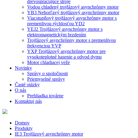
drevospracujúce stroje
Vodou chladený trojfázový asynchrónny motor
YB3 Nehorľavý trojfázový asynchrónny motor
Viacstupňový trojfázový asynchrónny motor s
premenlivou rýchlosťou YD2
YEJ2 Trojfázový asynchrónny motor s
elektromagnetickým brzdením
Trojfázový asynchrónny motor s premenlivou
frekvenciou YVP
YXP Trojfázový asynchrónny motor pre
vysokoteplotné hasenie a odvod dymu
Motor chladiacej veže
Novinky
Správy o spoločnosti
Priemyselné správy
Časté otázky
O nás
Prehliadka továrne
Kontaktuj nás
Domov
Produkty
IE3 Trojfázový asynchrónny motor