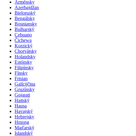
Arménsky
Azerbajdžan
Bieloruský
Bengálsky
Bosniansky
Bulharský
Cebuano
Čichewa
Korzický
Chorvátsky
Holandsky
Estónsky
Filipínsky
Fínsky
Frisian
Galícijčina
Gruzínsky
Gujarati
Haitský
Hausa
Havajský
Hebrejsky
Hmong
Maďarský
Islandský