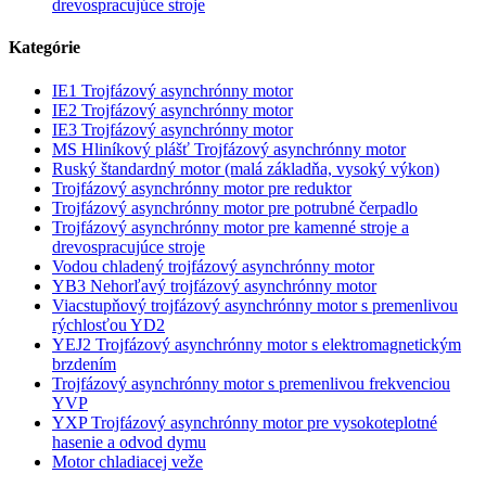
drevospracujúce stroje
Kategórie
IE1 Trojfázový asynchrónny motor
IE2 Trojfázový asynchrónny motor
IE3 Trojfázový asynchrónny motor
MS Hliníkový plášť Trojfázový asynchrónny motor
Ruský štandardný motor (malá základňa, vysoký výkon)
Trojfázový asynchrónny motor pre reduktor
Trojfázový asynchrónny motor pre potrubné čerpadlo
Trojfázový asynchrónny motor pre kamenné stroje a
drevospracujúce stroje
Vodou chladený trojfázový asynchrónny motor
YB3 Nehorľavý trojfázový asynchrónny motor
Viacstupňový trojfázový asynchrónny motor s premenlivou
rýchlosťou YD2
YEJ2 Trojfázový asynchrónny motor s elektromagnetickým
brzdením
Trojfázový asynchrónny motor s premenlivou frekvenciou
YVP
YXP Trojfázový asynchrónny motor pre vysokoteplotné
hasenie a odvod dymu
Motor chladiacej veže