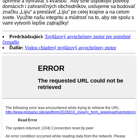
úprimne a vyhrávať s kvalitou“. Aby sme uspokojili potreby
domácich i zahraničných obchodníkov, usilujeme sa budovať
značku „Lijiu“ a presláviť „Lijiu“ po celej krajine a na celom
svete. Využite našu integritu a múdrosť na to, aby ste spolu s
vami vytvorili lepšie zajtrajšky!
Predchádzajúci:
Trojfázový asynchrónny motor pre potrubné
čerpadlo
Ďalšie:
Vodou chladený trojfázový asynchrónny motor