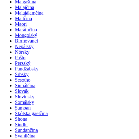
Malgaština
Malajčina
Malajálamčina
Maltčina
Maori
Maráthčina
Mongolský
Birmovanci
Nepálsky
Nórsky
Pašto
Perzský
Pandžábsky
Srbsky
Sesotho
Sinhálčina
Slovák
Slovinsky
Somálsky
Samoan
Škótska gaelčina
Shona
Sindhi
Sundančina
Svahilčina