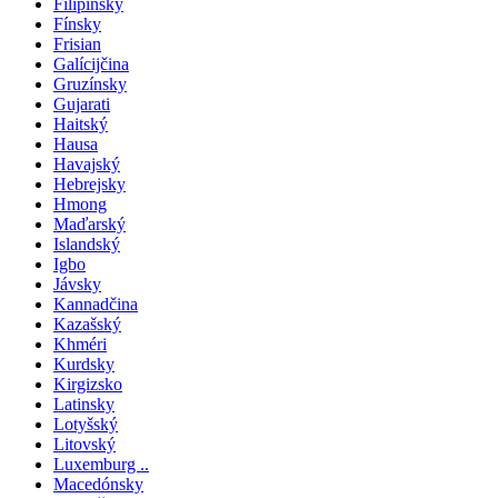
Filipínsky
Fínsky
Frisian
Galícijčina
Gruzínsky
Gujarati
Haitský
Hausa
Havajský
Hebrejsky
Hmong
Maďarský
Islandský
Igbo
Jávsky
Kannadčina
Kazašský
Khméri
Kurdsky
Kirgizsko
Latinsky
Lotyšský
Litovský
Luxemburg ..
Macedónsky