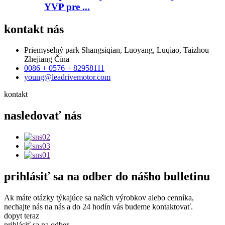
YVP pre ...
kontakt
nás
Priemyselný park Shangsiqian, Luoyang, Luqiao, Taizhou
Zhejiang Čína
0086 + 0576 + 82958111
young@leadrivemotor.com
kontakt
nasledovať
nás
prihlásiť sa na odber
do nášho bulletinu
Ak máte otázky týkajúce sa našich výrobkov alebo cenníka,
nechajte nás na nás a do 24 hodín vás budeme kontaktovať.
dopyt teraz
prihlásiť sa na odber