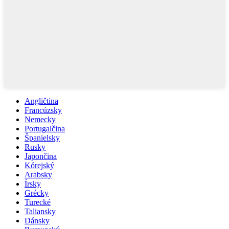
Angličtina
Francúzsky
Nemecky
Portugalčina
Španielsky
Rusky
Japončina
Kórejský
Arabsky
Írsky
Grécky
Turecké
Taliansky
Dánsky