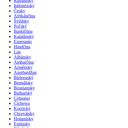
Rumunský
Indonézsky
Česky
Afrikánčina
Švédsky
Poľský
Baskičtina
Katalánsky
Esperanto
Hindčina
Lao
Albánsky
Amharčina
Arménsky
Azerbajdžan
Bieloruský
Bengálsky
Bosniansky
Bulharský
Cebuano
Čichewa
Korzický
Chorvátsky
Holandsky
Estónsky