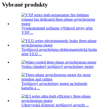
Vybrané produkty
Vysokoteplotné požiarne výfukové plyny série
YXP ...
Trojfázová asynchrónna elektromagnetická brzda
série YEJ2 ...
Vodou chladený trojfázový asynchrónny motor
Trojfázový asynchrónny motor na brúsenie
kameňa a ...
Ultravysoká účinnosť trojfázovej asynchr ...