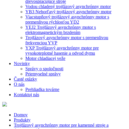
drevospracujúce stroje
Vodou chladený trojfázový asynchrónny motor
YB3 Nehorľavý trojfázový asynchrónny motor
Viacstupňový trojfázový asynchrónny motor s
premenlivou rýchlosťou YD2
YEJ2 Trojfázový asynchrónny motor s
elektromagnetickým brzdením
Trojfázový asynchrónny motor s premenlivou
frekvenciou YVP
YXP Trojfázový asynchrónny motor pre
vysokoteplotné hasenie a odvod dymu
Motor chladiacej veže
Novinky
Správy o spoločnosti
Priemyselné správy
Časté otázky
O nás
Prehliadka továrne
Kontaktuj nás
Domov
Produkty
Trojfázový asynchrónny motor pre kamenné stroje a