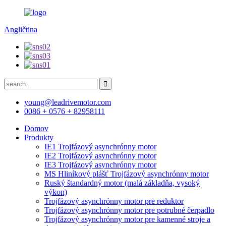
Angličtina
young@leadrivemotor.com
0086 + 0576 + 82958111
Domov
Produkty
IE1 Trojfázový asynchrónny motor
IE2 Trojfázový asynchrónny motor
IE3 Trojfázový asynchrónny motor
MS Hliníkový plášť Trojfázový asynchrónny motor
Ruský štandardný motor (malá základňa, vysoký
výkon)
Trojfázový asynchrónny motor pre reduktor
Trojfázový asynchrónny motor pre potrubné čerpadlo
Trojfázový asynchrónny motor pre kamenné stroje a