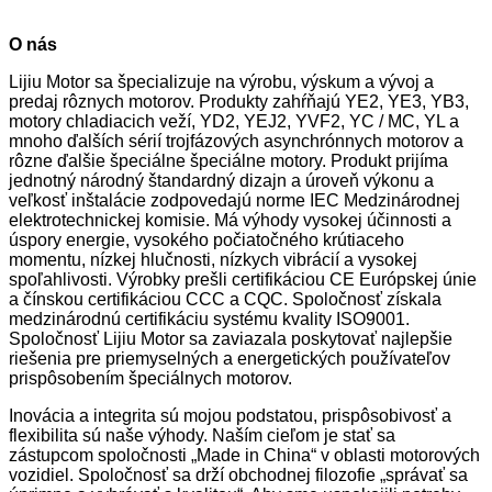
O nás
Lijiu Motor sa špecializuje na výrobu, výskum a vývoj a
predaj rôznych motorov. Produkty zahŕňajú YE2, YE3, YB3,
motory chladiacich veží, YD2, YEJ2, YVF2, YC / MC, YL a
mnoho ďalších sérií trojfázových asynchrónnych motorov a
rôzne ďalšie špeciálne špeciálne motory. Produkt prijíma
jednotný národný štandardný dizajn a úroveň výkonu a
veľkosť inštalácie zodpovedajú norme IEC Medzinárodnej
elektrotechnickej komisie. Má výhody vysokej účinnosti a
úspory energie, vysokého počiatočného krútiaceho
momentu, nízkej hlučnosti, nízkych vibrácií a vysokej
spoľahlivosti. Výrobky prešli certifikáciou CE Európskej únie
a čínskou certifikáciou CCC a CQC. Spoločnosť získala
medzinárodnú certifikáciu systému kvality ISO9001.
Spoločnosť Lijiu Motor sa zaviazala poskytovať najlepšie
riešenia pre priemyselných a energetických používateľov
prispôsobením špeciálnych motorov.
Inovácia a integrita sú mojou podstatou, prispôsobivosť a
flexibilita sú naše výhody. Naším cieľom je stať sa
zástupcom spoločnosti „Made in China“ v oblasti motorových
vozidiel. Spoločnosť sa drží obchodnej filozofie „správať sa